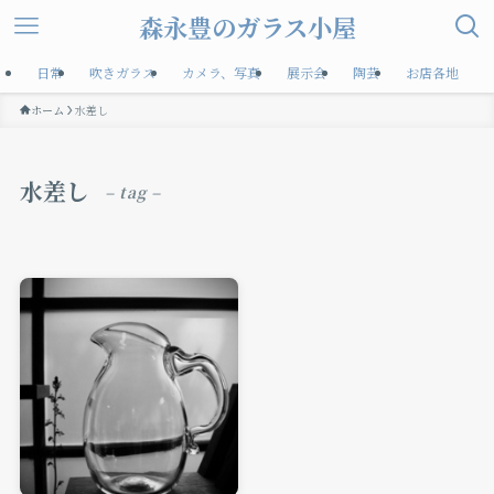
森永豊のガラス小屋
日常
吹きガラス
カメラ、写真
展示会
陶芸
お店各地
ホーム
水差し
水差し
– tag –