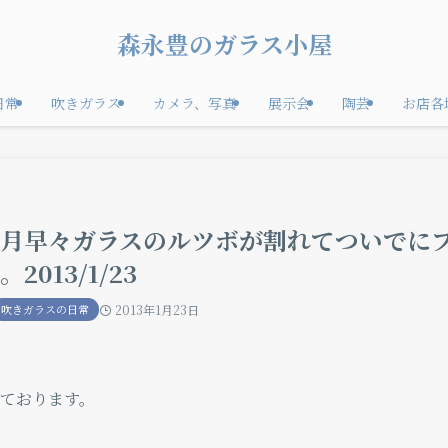
森永豊のガラス小屋
日常
吹きガラス
カメラ、写真
展示会
陶芸
お店各
月早々ガラスのルツボが割れてついでに
。2013/1/23
吹きガラスの日常
2013年1月23日
ております。