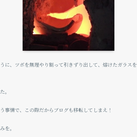
うに、ツボを無理やり割って引きずり出して、熔けたガラスを
た。
う事情で、この際だからブログも移転してしまえ！
みを。