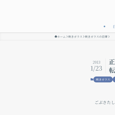
ホーム
吹きガラス
吹きガラスの日常
正
2013
1/23
転
吹きガラス
ごぶさたし