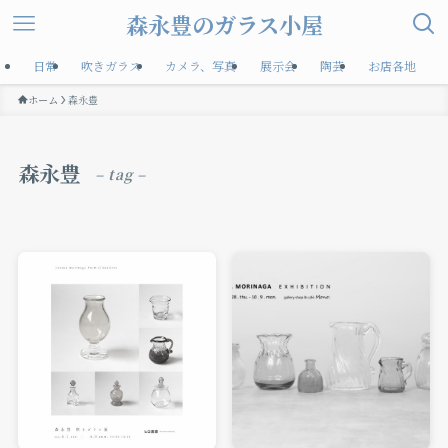
森永豊のガラス小屋
日常
吹きガラス
カメラ、写真
展示会
陶芸
お店各地
ホーム
森永豊
森永豊
– tag –