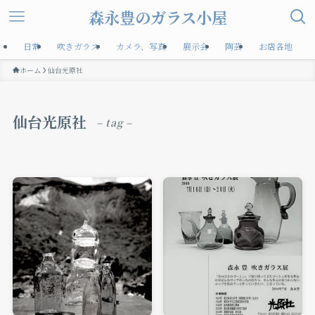
森永豊のガラス小屋
日常
吹きガラス
カメラ、写真
展示会
陶芸
お店各地
ホーム
仙台光原社
仙台光原社
– tag –